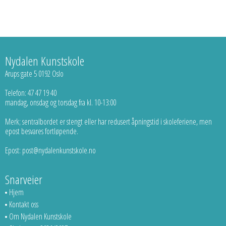
Nydalen Kunstskole
Arups gate 5 0192 Oslo
Telefon: 47 47 19 40
mandag, onsdag og torsdag fra kl. 10-13:00
Merk; sentralbordet er stengt eller har redusert åpningstid i skoleferiene, men
epost besvares fortløpende.
Epost: post@nydalenkunstskole.no
Snarveier
Hjem
Kontakt oss
Om Nydalen Kunstskole