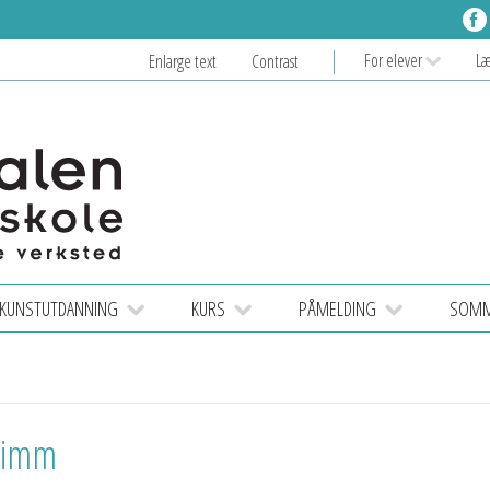
For elever
L
Enlarge text
Contrast
KUNSTUTDANNING
KURS
PÅMELDING
SOMME
Timm