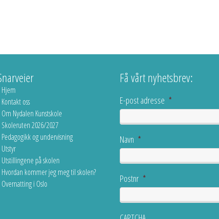
Snarveier
Få vårt nyhetsbrev:
Hjem
E-post adresse
*
Kontakt oss
Om Nydalen Kunstskole
Skoleruten 2026/2027
Pedagogikk og undervisning
Navn
*
Utstyr
Utstillingene på skolen
Hvordan kommer jeg meg til skolen?
Postnr
*
Overnatting i Oslo
CAPTCHA