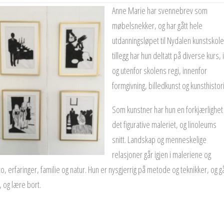
Anne Marie har svennebrev som
møbelsnekker, og har gått hele
utdanningsløpet til Nydalen kunstskole.
tillegg har hun deltatt på diverse kurs, i
og utenfor skolens regi, innenfor
formgivning, billedkunst og kunsthistor
Som kunstner har hun en forkjærlighet t
det figurative maleriet, og linoleums
snitt. Landskap og menneskelige
relasjoner går igjen i maleriene og
o, erfaringer, familie og natur.
Hun er nysgjerrig på metode og teknikker, og g
, og lære bort.