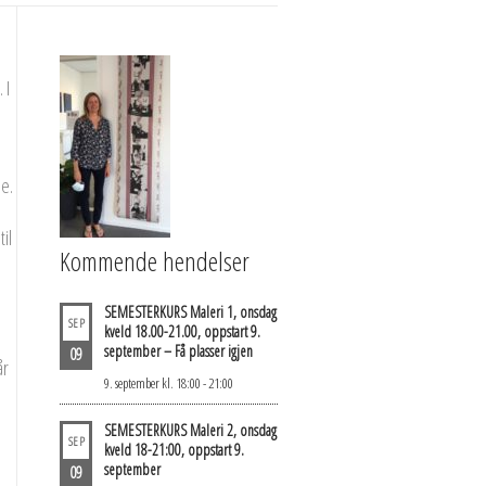
 I
ie.
il
Kommende hendelser
SEMESTERKURS Maleri 1, onsdag
SEP
kveld 18.00-21.00, oppstart 9.
september – Få plasser igjen
09
år
9. september kl. 18:00
-
21:00
SEMESTERKURS Maleri 2, onsdag
SEP
kveld 18-21:00, oppstart 9.
september
09