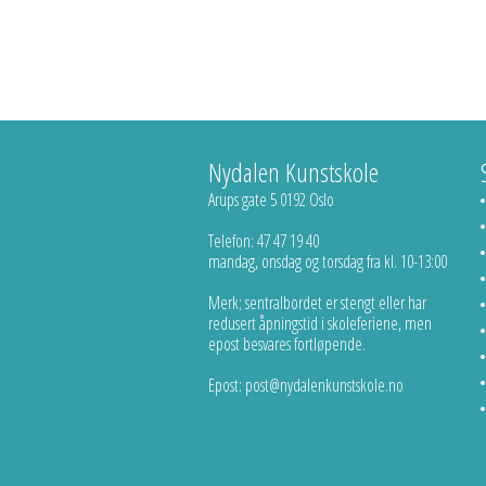
Nydalen Kunstskole
Arups gate 5 0192 Oslo
Telefon: 47 47 19 40
mandag, onsdag og torsdag fra kl. 10-13:00
Merk; sentralbordet er stengt eller har
redusert åpningstid i skoleferiene, men
epost besvares fortløpende.
Epost: post@nydalenkunstskole.no