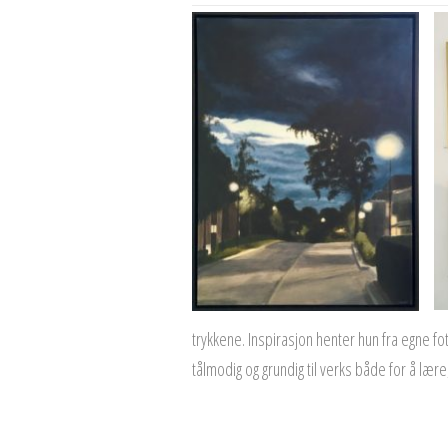
trykkene. Inspirasjon henter hun fra egne fot
tålmodig og grundig til verks både for å lære