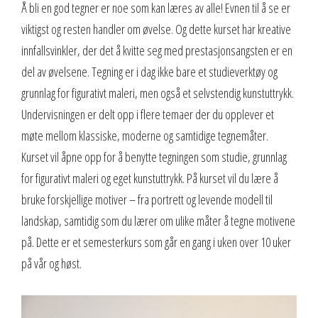
Å bli en god tegner er noe som kan læres av alle! Evnen til å se er
viktigst og resten handler om øvelse. Og dette kurset har kreative
innfallsvinkler, der det å kvitte seg med prestasjonsangsten er en
del av øvelsene. Tegning er i dag ikke bare et studieverktøy og
grunnlag for figurativt maleri, men også et selvstendig kunstuttrykk.
Undervisningen er delt opp i flere temaer der du opplever et
møte mellom klassiske, moderne og samtidige tegnemåter.
Kurset vil åpne opp for å benytte tegningen som studie, grunnlag
for figurativt maleri og eget kunstuttrykk. På kurset vil du lære å
bruke forskjellige motiver – fra portrett og levende modell til
landskap, samtidig som du lærer om ulike måter å tegne motivene
på. Dette er et semesterkurs som går en gang i uken over 10 uker
på vår og høst.