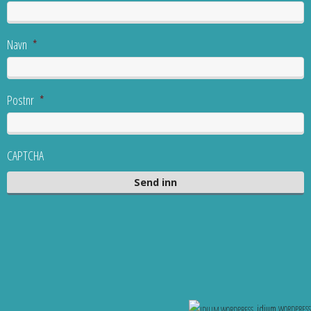
Navn
*
Postnr
*
CAPTCHA
idium
WORDPRESS