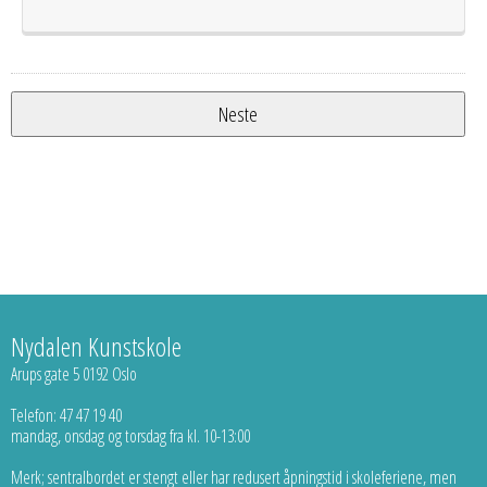
Nydalen Kunstskole
Arups gate 5 0192 Oslo
Telefon: 47 47 19 40
mandag, onsdag og torsdag fra kl. 10-13:00
Merk; sentralbordet er stengt eller har redusert åpningstid i skoleferiene, men