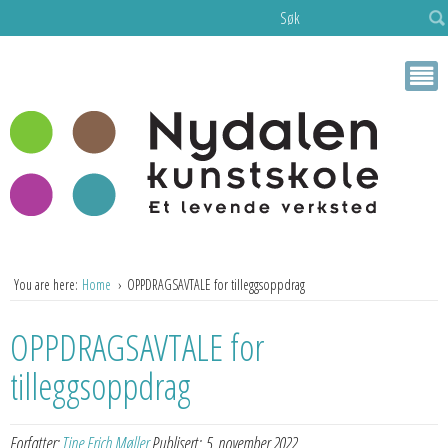
Søk
You are here:
Home
OPPDRAGSAVTALE for tilleggsoppdrag
OPPDRAGSAVTALE for
tilleggsoppdrag
Forfatter:
Tine Frich Møller
Publisert:
5. november 2022