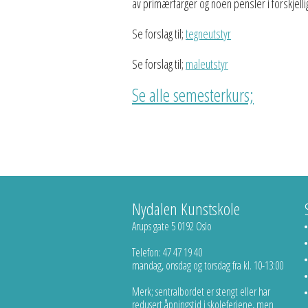
av primærfarger og noen pensler i forskjelli
Se forslag til;
tegneutstyr
Se forslag til;
maleutstyr
Se alle semesterkurs;
Nydalen Kunstskole
Arups gate 5 0192 Oslo
Telefon: 47 47 19 40
mandag, onsdag og torsdag fra kl. 10-13:00
Merk; sentralbordet er stengt eller har
redusert åpningstid i skoleferiene, men