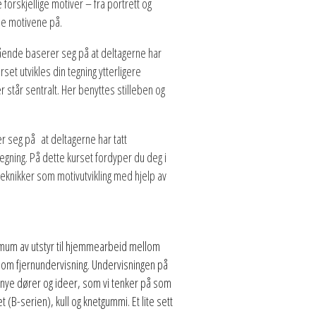
 forskjellige motiver – fra portrett og
gne motivene på.
ående baserer seg på at deltagerne har
set utvikles din tegning ytterligere
r står sentralt. Her benyttes stilleben og
r seg på at deltagerne har tatt
gning. På dette kurset fordyper du deg i
teknikker som motivutvikling med hjelp av
minimum av utstyr til hjemmearbeid mellom
som fjernundervisning. Undervisningen på
 nye dører og ideer, som vi tenker på som
t (B-serien), kull og knetgummi. Et lite sett