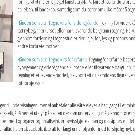
for figurativt maleri og eget kunstuttrykk. På kurset lærer du å bruke
stilleben, til landskap, samtidig som du lærer om ulike måter å te
Hånden som ser. Tegnekurs for videregående
Tegning for videreg
tatt nybegynnerkurset eller har tilsvarende bakgrunn i tegning. På kur
gjennom fordypning i tegnestudier der linje, for, lys og proporsjone
andre konkrete motiver.
Hånden som ser. Tegnekurs for erfarne
Tegning for erfarne basere
nybegynner og videregående kursene eller tilsvarende bakgrunn i te
tegning etter levende modell, selvportrett og samtidens figurative 
fotoprojeksjon.
renger til undervisningen, men vi anbefaler alle våre elever å ha tilgang til et 
anskelig å få hentet utstyr på skolen dersom undervisning må gjennomføres 
bber med oppgaver og innfallsvinkler bevisstgjøres man og det åpnes en del
 alltid ha en skissebok, ikke alt for langt unna, blyanter med forskjellig mykhe