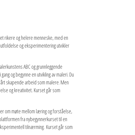
om et rikere og helere menneske, med en
r utfoldelse og eksperimentering utvikler
malerkunstens ABC og grunnleggende
 gang og begynne en utvikling av maleri. Du
 i vårt skapende arbeid som malere. Men
lse og kreativitet
.
Kurset går som
dler om møte mellom læring og forståelse,
 plattformen fra nybegynnerkurset til en
 eksperimentell tilnærming.
Kurset går som