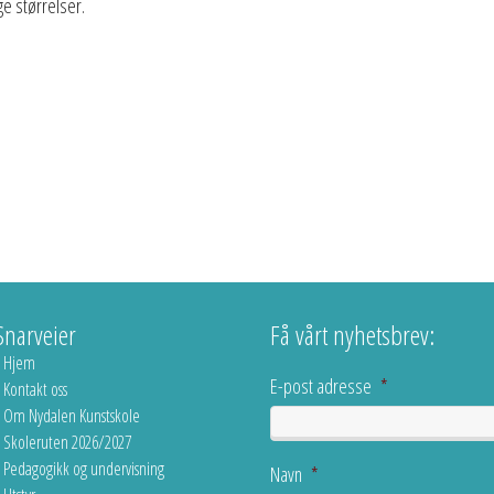
ge størrelser.
Snarveier
Få vårt nyhetsbrev:
Hjem
E-post adresse
*
Kontakt oss
Om Nydalen Kunstskole
Skoleruten 2026/2027
Pedagogikk og undervisning
Navn
*