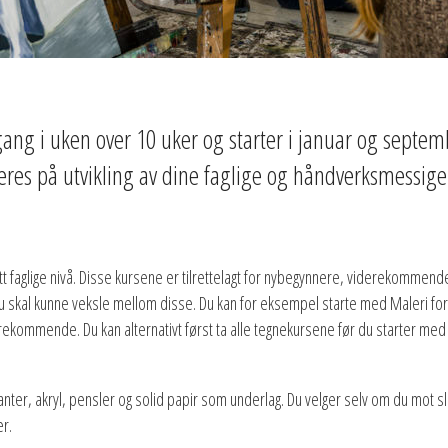
ng i uken over 10 uker og starter i januar og septem
eres på utvikling av dine faglige og håndverksmessige
.
 ditt faglige nivå. Disse kursene er tilrettelagt for nybegynnere, viderekomme
u skal kunne veksle mellom disse. Du kan for eksempel starte med Maleri fo
rekommende. Du kan alternativt først ta alle tegnekursene før du starter med 
blyanter, akryl, pensler og solid papir som underlag. Du velger selv om du mot s
er.