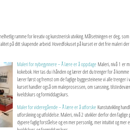
 helhetlig ramme for kreativ og kunstnerisk utviking. Målsetningen er deg, s
kvalitet på ditt skapende arbeid. Hovedfokuset på kurset er det frie maleri de
Maleri for nybegynnere – Å lære er å oppdage
Maleri, nivå 1 er 
kokebok. Her tas du i hånden og lærer det du trenger for å komme i
lærer først og fremst om de faglige byggesteinene vi alle trenger
kurset handler også om maleprosessen, om sansning, tilstedevære
kveldskurs og formiddagskurs.
Maler for videregående – Å lære er å utforske
Kunstutvikling han
utforskning og utfoldelse. Maleri, nivå 2 utvikler derfor den faglige
dypere faglig forståelse og en mer personlig, mer intuitivt og mer
kveldskurs og formiddagskurs.