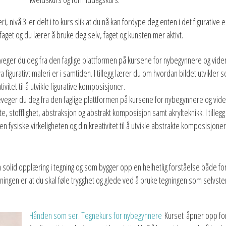
ri, nivå 3 er delt i to kurs slik at du nå kan fordype deg enten i det figurative 
faget og du lærer å bruke deg selv, faget og kunsten mer aktivt.
veger du deg fra den faglige plattformen på kursene for nybegynnere og vider
 figurativt maleri er i samtiden. I tillegg lærer du om hvordan bildet utvikler s
ivitet til å utvikle figurative komposisjoner.
veger du deg fra den faglige plattformen på kursene for nybegynnere og vide
te, stofflighet, abstraksjon og abstrakt komposisjon samt akrylteknikk. I tilleg
n fysiske virkeligheten og din kreativitet til å utvikle abstrakte komposisjoner
n solid opplæring i tegning og som bygger opp en helhetlig forståelse både 
ingen er at du skal føle trygghet og glede ved å bruke tegningen som selvstendi
Hånden som ser. Tegnekurs for nybegynnere
Kurset åpner opp for