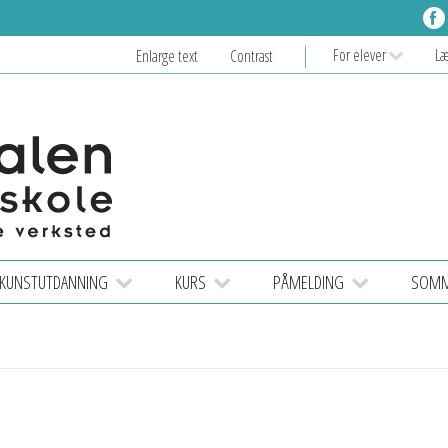
For elever
L
Enlarge text
Contrast
KUNSTUTDANNING
KURS
PÅMELDING
SOMME