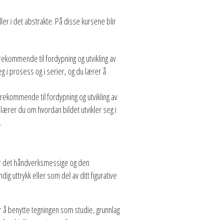
eller i det abstrakte. På disse kursene blir
ekommende til fordypning og utvikling av
eg i prosess og i serier, og du lærer å
rekommende til fordypning og utvikling av
g lærer du om hvordan bildet utvikler seg i
.
for det håndverksmessige og den
g uttrykk eller som del av ditt figurative
 å benytte tegningen som studie, grunnlag