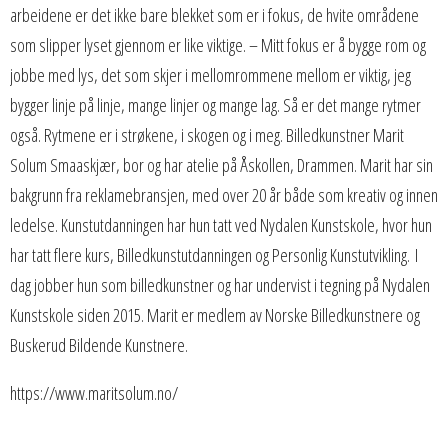
arbeidene er det ikke bare blekket som er i fokus, de hvite områdene
som slipper lyset gjennom er like viktige. – Mitt fokus er å bygge rom og
jobbe med lys, det som skjer i mellomrommene mellom er viktig, jeg
bygger linje på linje, mange linjer og mange lag. Så er det mange rytmer
også. Rytmene er i strøkene, i skogen og i meg. Billedkunstner Marit
Solum Smaaskjær, bor og har atelie på Åskollen, Drammen. Marit har sin
bakgrunn fra reklamebransjen, med over 20 år både som kreativ og innen
ledelse. Kunstutdanningen har hun tatt ved Nydalen Kunstskole, hvor hun
har tatt flere kurs, Billedkunstutdanningen og Personlig Kunstutvikling. I
dag jobber hun som billedkunstner og har undervist i tegning på Nydalen
Kunstskole siden 2015. Marit er medlem av Norske Billedkunstnere og
Buskerud Bildende Kunstnere.
https://www.maritsolum.no/