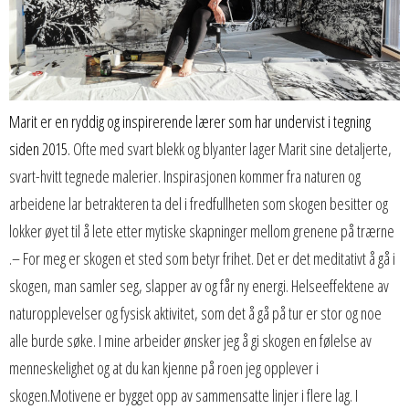
Marit er en ryddig og inspirerende lærer som har undervist i tegning
siden 2015.
Ofte med svart blekk og blyanter lager Marit sine detaljerte,
svart-hvitt tegnede malerier. Inspirasjonen kommer fra naturen og
arbeidene lar betrakteren ta del i fredfullheten som skogen besitter og
lokker øyet til å lete etter mytiske skapninger mellom grenene på trærne
.– For meg er skogen et sted som betyr frihet. Det er det meditativt å gå i
skogen, man samler seg, slapper av og får ny energi. Helseeffektene av
naturopplevelser og fysisk aktivitet, som det å gå på tur er stor og noe
alle burde søke. I mine arbeider ønsker jeg å gi skogen en følelse av
menneskelighet og at du kan kjenne på roen jeg opplever i
skogen.Motivene er bygget opp av sammensatte linjer i flere lag. I