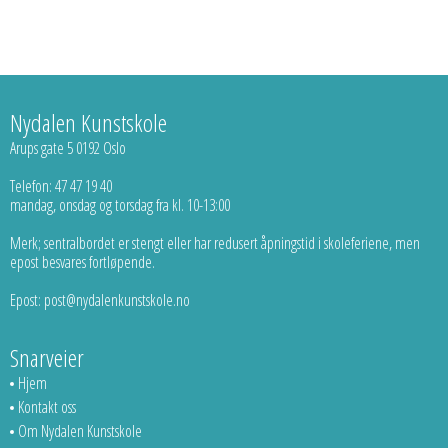
Nydalen Kunstskole
Arups gate 5 0192 Oslo
Telefon: 47 47 19 40
mandag, onsdag og torsdag fra kl. 10-13:00
Merk; sentralbordet er stengt eller har redusert åpningstid i skoleferiene, men
epost besvares fortløpende.
Epost: post@nydalenkunstskole.no
Snarveier
Hjem
Kontakt oss
Om Nydalen Kunstskole