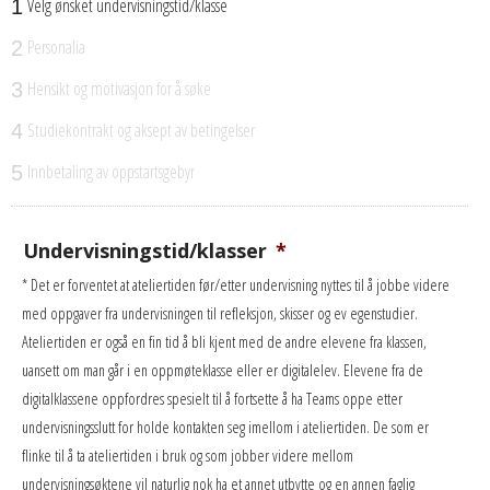
Velg ønsket undervisningstid/klasse
1
Personalia
2
Hensikt og motivasjon for å søke
3
Studiekontrakt og aksept av betingelser
4
Innbetaling av oppstartsgebyr
5
Undervisningstid/klasser
*
* Det er forventet at ateliertiden før/etter undervisning nyttes til å jobbe videre
med oppgaver fra undervisningen til refleksjon, skisser og ev egenstudier.
Ateliertiden er også en fin tid å bli kjent med de andre elevene fra klassen,
uansett om man går i en oppmøteklasse eller er digitalelev. Elevene fra de
digitalklassene oppfordres spesielt til å fortsette å ha Teams oppe etter
undervisningsslutt for holde kontakten seg imellom i ateliertiden. De som er
flinke til å ta ateliertiden i bruk og som jobber videre mellom
undervisningsøktene vil naturlig nok ha et annet utbytte og en annen faglig