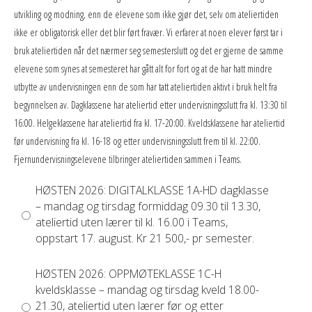
utvikling og modning, enn de elevene som ikke gjør det, selv om ateliertiden
ikke er obligatorisk eller det blir ført fravær. Vi erfarer at noen elever først tar i
bruk ateliertiden når det nærmer seg semesterslutt og det er gjerne de samme
elevene som synes at semesteret har gått alt for fort og at de har hatt mindre
utbytte av undervisningen enn de som har tatt ateliertiden aktivt i bruk helt fra
begynnelsen av. Dagklassene har ateliertid etter undervisningsslutt fra kl. 13:30 til
16:00. Helgeklassene har ateliertid fra kl. 17-20:00. Kveldsklassene har ateliertid
før undervisning fra kl. 16-18 og etter undervisningsslutt frem til kl. 22:00.
Fjernundervisningselevene tilbringer ateliertiden sammen i Teams.
HØSTEN 2026: DIGITALKLASSE 1A-HD dagklasse
– mandag og tirsdag formiddag 09.30 til 13.30,
ateliertid uten lærer til kl. 16.00 i Teams,
oppstart 17. august. Kr 21 500,- pr semester.
HØSTEN 2026: OPPMØTEKLASSE 1C-H
kveldsklasse – mandag og tirsdag kveld 18.00-
21.30, ateliertid uten lærer før og etter