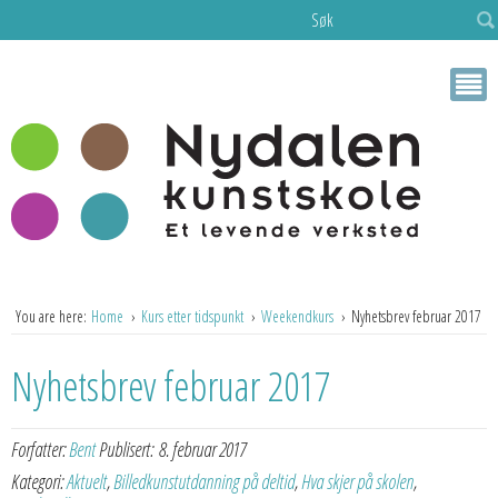
Søk
You are here:
Home
Kurs etter tidspunkt
Weekendkurs
Nyhetsbrev februar 2017
Nyhetsbrev februar 2017
Forfatter:
Bent
Publisert:
8. februar 2017
Kategori:
Aktuelt
,
Billedkunstutdanning på deltid
,
Hva skjer på skolen
,