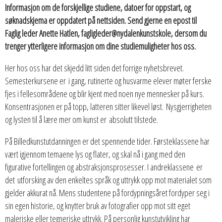
Informasjon om de forskjellige studiene, datoer for oppstart, og
søknadskjema er oppdatert på nettsiden.
Send gjerne en epost til
Faglig leder Anette Hatlen, fagligleder@nydalenkunstskole, dersom du
trenger ytterligere informasjon om dine studiemuligheter hos oss.
Her hos oss har det skjedd litt siden det forrige nyhetsbrevet.
Semesterkursene er i gang, rutinerte og husvarme elever møter ferske
fjes i fellesområdene og blir kjent med noen nye mennesker på kurs.
Konsentrasjonen er på topp, latteren sitter likevel løst. Nysgjerrigheten
og lysten til å lære mer om kunst er absolutt tilstede.
På Billedkunstutdanningen er det spennende tider. Førsteklassene har
vært igjennom temaene lys og flater, og skal nå i gang med den
figurative fortellingen og abstraksjonsprosesser. I andreklassene er
det utforsking av den enkeltes språk og uttrykk opp mot materialet som
gjelder akkurat nå. Mens studentene på fordypningsåret fordyper seg i
sin egen historie, og knytter bruk av fotografier opp mot sitt eget
maleriske eller tegneriske uttrykk. På personlig kunstutvikling har