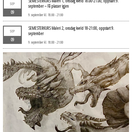
SEMESTERKURS Maleri 1, onsdag kveld 18.00-21.00, oppstart 9.
SEP
september – Få plasser igjen
09
9. september kl. 18:00
-
21:00
SEMESTERKURS Maleri 2, onsdag kveld 18-21:00, oppstart 9.
SEP
september
09
9. september kl. 18:00
-
21:00