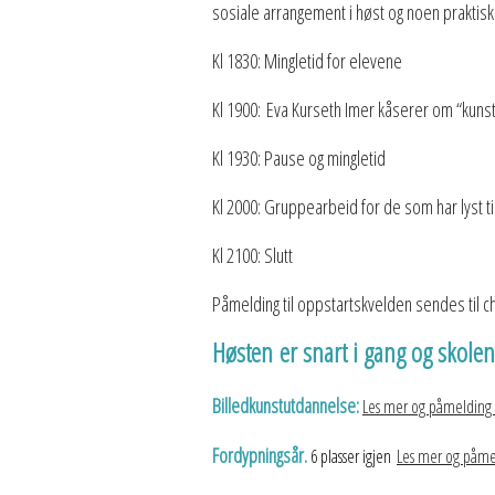
sosiale arrangement i høst og noen praktis
Kl 1830: Mingletid for elevene
Kl 1900: Eva Kurseth Imer kåserer om “kuns
Kl 1930: Pause og mingletid
Kl 2000: Gruppearbeid for de som har lyst t
Kl 2100: Slutt
Påmelding til oppstartskvelden sendes til ch
Høsten er snart i gang og skole
Billedkunstutdannelse:
Les mer og påmelding
Fordypningsår.
6
plasser igjen
Les mer og påme