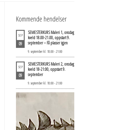
Kommende hendelser
SEMESTERKURS Maleri 1, onsdag
SEP
kveld 18.00-21.00, oppstart 9.
september – Få plasser igjen
09
9. september kl. 18:00
-
21:00
SEMESTERKURS Maleri 2, onsdag
SEP
kveld 18-21:00, oppstart 9.
september
09
9. september kl. 18:00
-
21:00