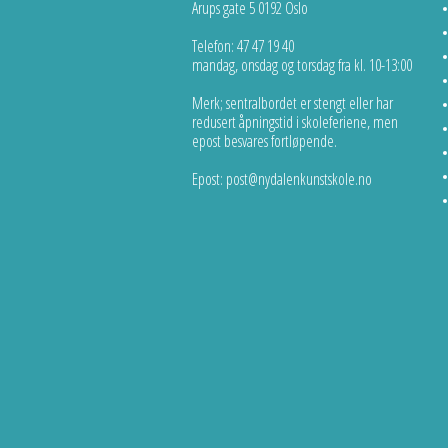
Arups gate 5 0192 Oslo
Telefon: 47 47 19 40
mandag, onsdag og torsdag fra kl. 10-13:00
Merk; sentralbordet er stengt eller har
redusert åpningstid i skoleferiene, men
epost besvares fortløpende.
Epost: post@nydalenkunstskole.no