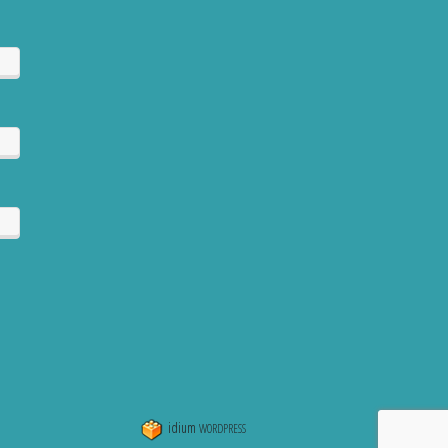
idium
WORDPRESS