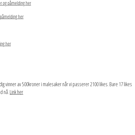
r og påmelding her
 påmelding her
ing her
dig vinner av 500kroner i malesaker når vi passerer 2100 likes. Bare 17 likes
tid nå.
Link her