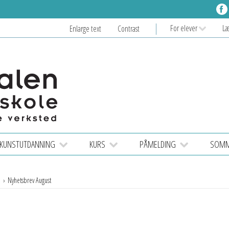
For elever
L
Enlarge text
Contrast
KUNSTUTDANNING
KURS
PÅMELDING
SOMME
n
Nyhetsbrev August