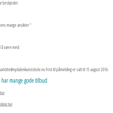
ke beskjeder.
tens mange ansikter ”
il å være med
arlotte@nydalenkunstskole.no Frist til påmelding er satt til 15 august 2016.
n har mange gode tilbud
 her
lding her