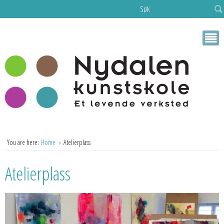
Søk
You are here:
Home
Atelierplass
Atelierplass