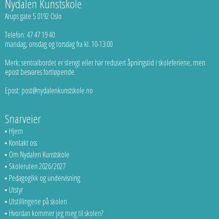
Nydalen Kunstskole
Arups gate 5 0192 Oslo
Telefon: 47 47 19 40
mandag, onsdag og torsdag fra kl. 10-13:00
Merk; sentralbordet er stengt eller har redusert åpningstid i skoleferiene, men
epost besvares fortløpende.
Epost: post@nydalenkunstskole.no
Snarveier
Hjem
Kontakt oss
Om Nydalen Kunstskole
Skoleruten 2026/2027
Pedagogikk og undervisning
Utstyr
Utstillingene på skolen
Hvordan kommer jeg meg til skolen?