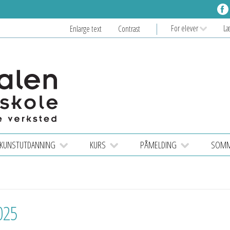
For elever
L
Enlarge text
Contrast
KUNSTUTDANNING
KURS
PÅMELDING
SOMME
025