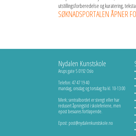
utstillingsforberedelse og kuratering, teksta
SØKNADSPORTALEN ÅPNER FOR E
Nydalen Kunstskole
Arups gate 5 0192 Oslo
Telefon: 47 47 19 40
mandag, onsdag og torsdag fra kl. 10-13:00
Merk; sentralbordet er stengt eller har
redusert åpningstid i skoleferiene, men
epost besvares fortløpende.
Epost: post@nydalenkunstskole.no