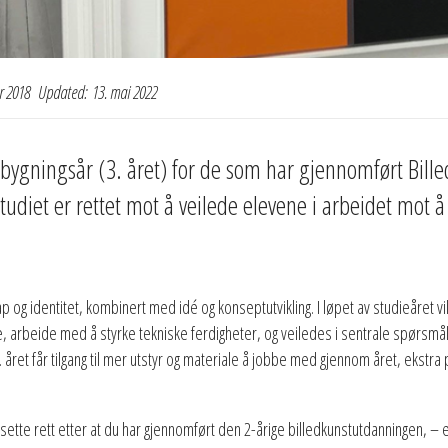
r 2018
Updated:
13. mai 2022
åbygningsår (3. året) for de som har gjennomført Bill
diet er rettet mot å veilede elevene i arbeidet mot å 
p og identitet, kombinert med idé og konseptutvikling. I løpet av studieåret vi
 arbeide med å styrke tekniske ferdigheter, og veiledes i sentrale spørsmål kny
året får tilgang til mer utstyr og materiale å jobbe med gjennom året, ekstra
sette rett etter at du har gjennomført den 2-årige billedkunstutdanningen, – elle