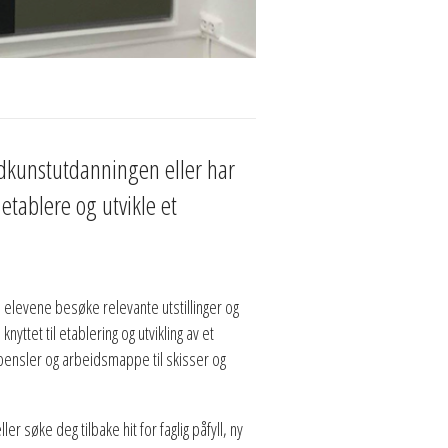
edkunstutdanningen eller har
etablere og utvikle et
l elevene besøke relevante utstillinger og
ttet til etablering og utvikling av et
 pensler og arbeidsmappe til skisser og
r søke deg tilbake hit for faglig påfyll, ny