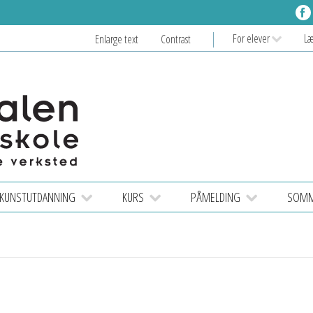
For elever
L
Enlarge text
Contrast
KUNSTUTDANNING
KURS
PÅMELDING
SOMME
e