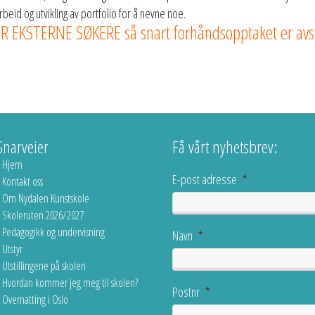
rbeid og utvikling av portfolio for å nevne noe.
KSTERNE SØKERE så snart forhåndsopptaket er avsl
Snarveier
Få vårt nyhetsbrev:
Hjem
E-post adresse
*
Kontakt oss
Om Nydalen Kunstskole
Skoleruten 2026/2027
Pedagogikk og undervisning
Navn
*
Utstyr
Utstillingene på skolen
Hvordan kommer jeg meg til skolen?
Postnr
*
Overnatting i Oslo