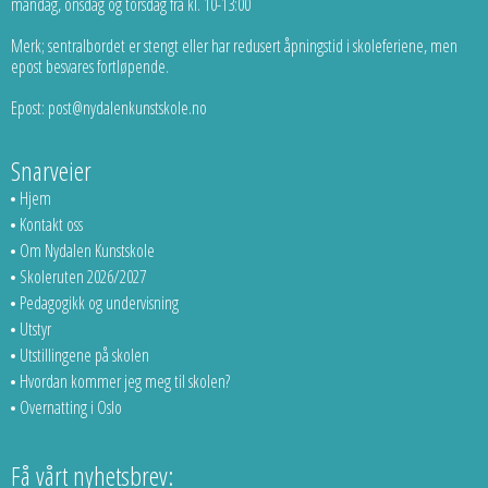
mandag, onsdag og torsdag fra kl. 10-13:00
Merk; sentralbordet er stengt eller har redusert åpningstid i skoleferiene, men
epost besvares fortløpende.
Epost: post@nydalenkunstskole.no
Snarveier
Hjem
Kontakt oss
Om Nydalen Kunstskole
Skoleruten 2026/2027
Pedagogikk og undervisning
Utstyr
Utstillingene på skolen
Hvordan kommer jeg meg til skolen?
Overnatting i Oslo
Få vårt nyhetsbrev: