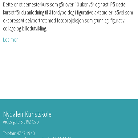
Dette er et semesterkurs som går over 10 uker vår og høst. På dette
kurset får du anledning til å fordype deg i figurative aktstudier, såvel som
ekspressivt selvportrett med fotoprojeksjon som grunnlag, figurativ
collage og billedutvikling.
Les mer
Nydalen Kunstskole
Arups gate 5 0192 Oslo
Telefon: 47 47 19 40