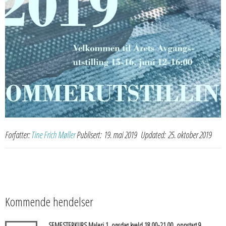
Forfatter:
Tine Frich Møller
Publisert:
19. mai 2019
Updated:
25. oktober 2019
Kommende hendelser
SEMESTERKURS Maleri 1, onsdag kveld 18.00-21.00, oppstart 9.