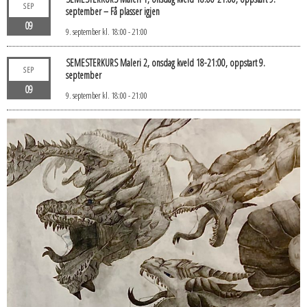
SEP
september – Få plasser igjen
09
9. september kl. 18:00
-
21:00
SEMESTERKURS Maleri 2, onsdag kveld 18-21:00, oppstart 9.
SEP
september
09
9. september kl. 18:00
-
21:00