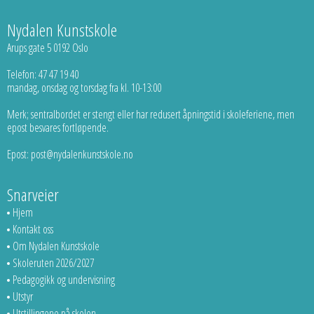
Nydalen Kunstskole
Arups gate 5 0192 Oslo
Telefon: 47 47 19 40
mandag, onsdag og torsdag fra kl. 10-13:00
Merk; sentralbordet er stengt eller har redusert åpningstid i skoleferiene, men
epost besvares fortløpende.
Epost: post@nydalenkunstskole.no
Snarveier
Hjem
Kontakt oss
Om Nydalen Kunstskole
Skoleruten 2026/2027
Pedagogikk og undervisning
Utstyr
Utstillingene på skolen