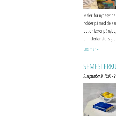
Maleri for nybegynnere
holder på med de samm
det en lærer på nybe
er malerkunstens gru
Les mer »
SEMESTERKURS
9. september kl. 18:00
-
2