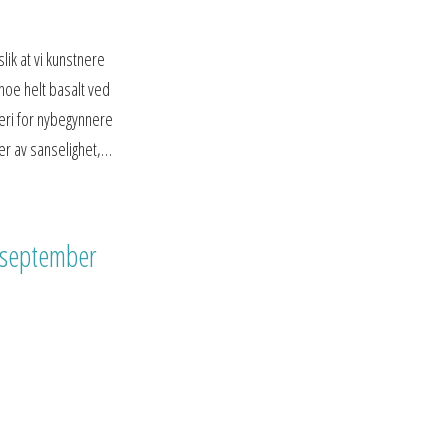
lik at vi kunstnere
noe helt basalt ved
eri for nybegynnere
er av sanselighet,…
 september