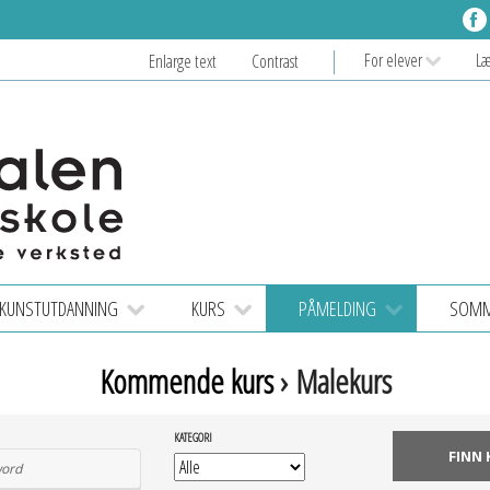
For elever
L
Enlarge text
Contrast
KUNSTUTDANNING
KURS
PÅMELDING
SOMME
Kommende kurs
› Malekurs
KATEGORI