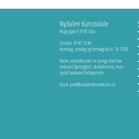
Nydalen Kunstskole
Arups gate 5 0192 Oslo
Telefon: 47 47 19 40
mandag, onsdag og torsdag fra kl. 10-13:00
Merk; sentralbordet er stengt eller har
redusert åpningstid i skoleferiene, men
epost besvares fortløpende.
Epost: post@nydalenkunstskole.no