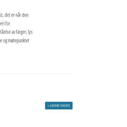
st, det er når den
eri for
åelse av farger, lys
ore og møtepunktet
+ EXPORT EVENTS