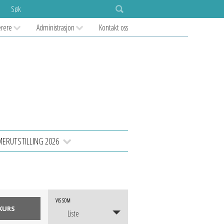
Søk
ærere
Administrasjon
Kontakt oss
RUTSTILLING 2026
Kurs
VIS SOM
Liste
Views