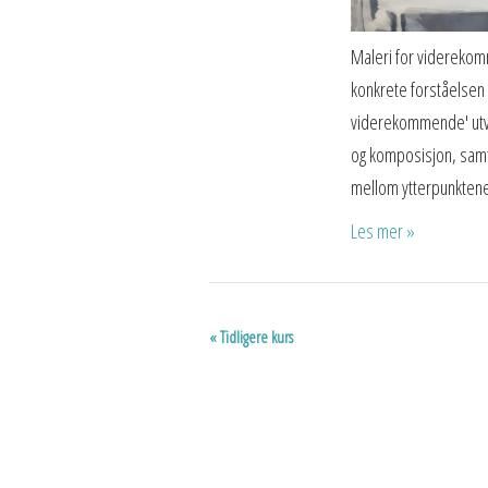
Maleri for viderekomme
konkrete forståelsen 
viderekommende' utvik
og komposisjon, samt 
mellom ytterpunktene
Les mer »
«
Tidligere kurs