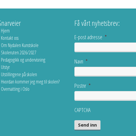
Snarveier
Få vårt nyhetsbrev:
Hjem
E-post adresse
*
Kontakt oss
Om Nydalen Kunstskole
Skoleruten 2026/2027
Pedagogikk og undervisning
Navn
*
Utstyr
Utstillingene på skolen
Hvordan kommer jeg meg til skolen?
Postnr
*
Overnatting i Oslo
CAPTCHA